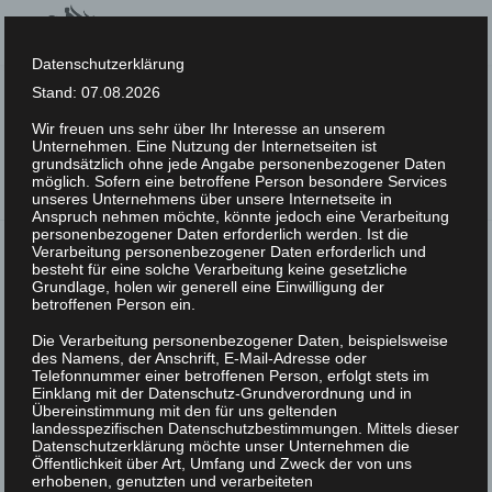
Datenschutzerklärung
Stand: 07.08.2026
Jack Sanchez
Wir freuen uns sehr über Ihr Interesse an unserem
Unternehmen. Eine Nutzung der Internetseiten ist
Home
/
2015
/
02
/
06
/
Basic Designer
grundsätzlich ohne jede Angabe personenbezogener Daten
/
Jack Sanchez
möglich. Sofern eine betroffene Person besondere Services
unseres Unternehmens über unsere Internetseite in
Anspruch nehmen möchte, könnte jedoch eine Verarbeitung
personenbezogener Daten erforderlich werden. Ist die
Verarbeitung personenbezogener Daten erforderlich und
besteht für eine solche Verarbeitung keine gesetzliche
Grundlage, holen wir generell eine Einwilligung der
betroffenen Person ein.
Jack Sanchez
Die Verarbeitung personenbezogener Daten, beispielsweise
des Namens, der Anschrift, E-Mail-Adresse oder
Telefonnummer einer betroffenen Person, erfolgt stets im
Art Director
Einklang mit der Datenschutz-Grundverordnung und in
Übereinstimmung mit den für uns geltenden
landesspezifischen Datenschutzbestimmungen. Mittels dieser
Datenschutzerklärung möchte unser Unternehmen die
Öffentlichkeit über Art, Umfang und Zweck der von uns
erhobenen, genutzten und verarbeiteten