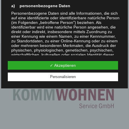
a) personenbezogene Daten
Next
Personenbezogene Daten sind alle Informationen, die sich
auf eine identifizierte oder identifizierbare natürliche Person
(im Folgenden „betroffene Person") beziehen. Als
identifizierbar wird eine natürliche Person angesehen, die
direkt oder indirekt, insbesondere mittels Zuordnung zu
einer Kennung wie einem Namen, zu einer Kennnummer,
zu Standortdaten, zu einer Online-Kennung oder zu einem
oder mehreren besonderen Merkmalen, die Ausdruck der
physischen, physiologischen, genetischen, psychischen,
wirtschaftlichen, kulturellen oder sozialen Identität dieser
natürlichen Person sind, identifiziert werden kann.
HAUPTSPONSOR
✓ Akzeptieren
b) betroffene Person
Betroffene Person ist jede identifizierte oder identifizierbare
Personalisieren
natürliche Person, deren personenbezogene Daten von
dem für die Verarbeitung Verantwortlichen verarbeitet
werden.
c) Verarbeitung
Verarbeitung ist jeder mit oder ohne Hilfe automatisierter
Verfahren ausgeführte Vorgang oder jede solche
Vorgangsreihe im Zusammenhang mit personenbezogenen
Daten wie das Erheben, das Erfassen, die Organisation,
das Ordnen, die Speicherung, die Anpassung oder