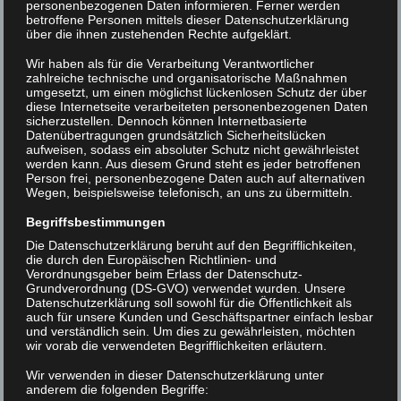
Our main goal with Cesis is to give the users absolute control
personenbezogenen Daten informieren. Ferner werden
betroffene Personen mittels dieser Datenschutzerklärung
over their website, we want them to be able to modify anything
über die ihnen zustehenden Rechte aufgeklärt.
really easily without having to spend hours to learn how to do it.
Wir haben als für die Verarbeitung Verantwortlicher
zahlreiche technische und organisatorische Maßnahmen
Our theme is the most advanced and user-friendly theme you
umgesetzt, um einen möglichst lückenlosen Schutz der über
will find on the market, we have documentation and video to
diese Internetseite verarbeiteten personenbezogenen Daten
sicherzustellen. Dennoch können Internetbasierte
help set your site really easily,pre-installed demos you can
Datenübertragungen grundsätzlich Sicherheitslücken
import in one click and everything from the theme options to
aufweisen, sodass ein absoluter Schutz nicht gewährleistet
werden kann. Aus diesem Grund steht es jeder betroffenen
page content can be edited from the front-end. This is the
Person frei, personenbezogene Daten auch auf alternativen
theme you are looking for.
Wegen, beispielsweise telefonisch, an uns zu übermitteln.
Begriffsbestimmungen
All the coding have been done perfectly, you will be able to
Die Datenschutzerklärung beruht auf den Begrifflichkeiten,
generate all the element and modify any options easily. Cesis
die durch den Europäischen Richtlinien- und
has so many features it’s incredible and the best part of it is
Verordnungsgeber beim Erlass der Datenschutz-
Grundverordnung (DS-GVO) verwendet wurden. Unsere
that it’s incredibly easy to use, everyone can build website now.
Datenschutzerklärung soll sowohl für die Öffentlichkeit als
auch für unsere Kunden und Geschäftspartner einfach lesbar
und verständlich sein. Um dies zu gewährleisten, möchten
Beitragsnavigation
wir vorab die verwendeten Begrifflichkeiten erläutern.
Previous
Wir verwenden in dieser Datenschutzerklärung unter
anderem die folgenden Begriffe: