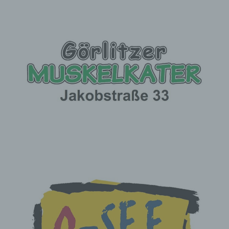
betroffenen Person erhoben werden: Alle verfügbaren
Informationen über die Herkunft der Daten
das Bestehen einer automatisierten
Entscheidungsfindung einschließlich Profiling gemäß
Artikel 22 Abs.1 und 4 DS-GVO und — zumindest in
diesen Fällen — aussagekräftige Informationen über
die involvierte Logik sowie die Tragweite und die
angestrebten Auswirkungen einer derartigen
Verarbeitung für die betroffene Person
Ferner steht der betroffenen Person ein Auskunftsrecht
darüber zu, ob personenbezogene Daten an ein Drittland
oder an eine internationale Organisation übermittelt
wurden. Sofern dies der Fall ist, so steht der betroffenen
Person im Übrigen das Recht zu, Auskunft über die
geeigneten Garantien im Zusammenhang mit der
Übermittlung zu erhalten.
Möchte eine betroffene Person dieses Auskunftsrecht in
Anspruch nehmen, kann sie sich hierzu jederzeit an einen
Mitarbeiter des für die Verarbeitung Verantwortlichen
wenden.
c) Recht auf Berichtigung
Jede von der Verarbeitung personenbezogener Daten
betroffene Person hat das vom Europäischen Richtlinien-
und Verordnungsgeber gewährte Recht, die unverzügliche