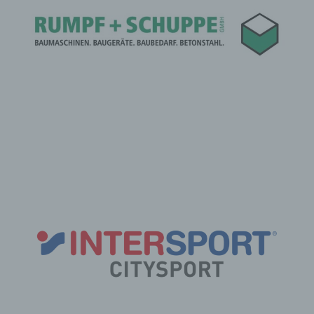
und ist unser Unternehmen als Verantwortlicher gemäß Art.
17 Abs. 1 DS-GVO zur Löschung der personenbezogenen
Daten verpflichtet, so trifft uns unter Berücksichtigung der
verfügbaren Technologie und der Implementierungskosten
angemessene Maßnahmen, auch technischer Art, um
andere für die Datenverarbeitung Verantwortliche, welche
die veröffentlichten personenbezogenen Daten verarbeiten,
darüber in Kenntnis zu setzen, dass die betroffene Person
von diesen anderen für die Datenverarbeitung
Verantwortlichen die Löschung sämtlicherlinks zu diesen
personenbezogenen Daten oder von Kopien oder
Replikationen dieser personenbezogenen Daten verlangt
hat, soweit die Verarbeitung nicht erforderlich ist. Der
Mitarbeiter wird im Einzelfall das Notwendige veranlassen.
e) Recht auf Einschränkung der Verarbeitung
Jede von der Verarbeitung personenbezogener Daten
betroffene Person hat das vom Europäischen Richtlinien-
und Verordnungsgeber gewährte Recht, von dem
Verantwortlichen die Einschränkung der Verarbeitung zu
verlangen, wenn eine der folgenden Voraussetzungen
gegeben ist:
Die Richtigkeit der personenbezogenen Daten wird von
der betroffenen Person bestritten, und zwar für eine
Dauer, die es dem Verantwortlichen ermöglicht, die
Richtigkeit der personenbezogenen Daten zu
überprüfen.