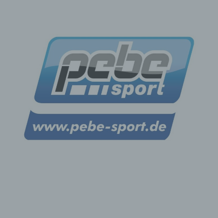
DS-GVO stützte, und es fehlt an einer anderweitigen
Rechtsgrundlage für die Verarbeitung.
Die betroffene Person legt gemäß Art. 21 Abs. 1 DS-
GVO Widerspruch gegen die Verarbeitung ein, und
esliegen keine vorrangigen berechtigten Gründe für
die Verarbeitung vor, oder die betroffene Person legt
gemäß Art. 21 Abs. 2 DS-GVO Widerspruch gegen die
Verarbeitung ein.
Die personenbezogenen Daten wurden unrechtmäßig
verarbeitet.
Die Löschung der personenbezogenen Daten ist zur
Erfüllung einer rechtlichen Verpflichtung nach dem
Unionsrecht oder dem Recht der Mitgliedstaaten
erforderlich, dem der Verantwortliche unterliegt.
Die personenbezogenen Daten wurden in Bezug auf
angebotene Dienste der Informationsgesellschaft
gemäß Art. 8 Abs. 1 DS-GVO erhoben.
Sofern einer der oben genannten Gründe zutrifft und eine
betroffene Person die Löschung von personenbezogenen
Daten, die gespeichert sind, veranlassen möchte, kann sie
sich hierzu jederzeit an einen Mitarbeiter des für die
Verarbeitung Verantwortlichen wenden. Der Mitarbeiter wird
veranlassen, dass dem Löschverlangen unverzüglich
nachgekommen wird.
Wurden die personenbezogenen Daten öffentlich gemacht