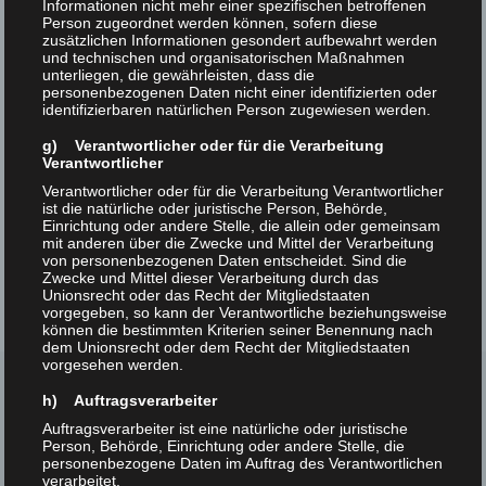
auf Interesse stoßen. Um auch bei der An- und
Informationen nicht mehr einer spezifischen betroffenen
Person zugeordnet werden können, sofern diese
Abreise den Fußabdruck so klein wie möglich zu
zusätzlichen Informationen gesondert aufbewahrt werden
halten gibt es Möglichkeiten mit öffentlichen
und technischen und organisatorischen Maßnahmen
unterliegen, die gewährleisten, dass die
Verkehrsmitteln zum Wettkampfarreal zu
personenbezogenen Daten nicht einer identifizierten oder
gelangen. Mit der Bahn OE65 gelangst du zum
identifizierbaren natürlichen Person zugewiesen werden.
Bahnhof Hagenwerder. Mit dem Auto könnt ihr
g) Verantwortlicher oder für die Verarbeitung
Fahrgemeinschaften bilden, oder ihr nutzt die
Verantwortlicher
Gelegenheit und radelt den wunderschönen
Verantwortlicher oder für die Verarbeitung Verantwortlicher
ist die natürliche oder juristische Person, Behörde,
Neißeradweg entlang zu uns.
Einrichtung oder andere Stelle, die allein oder gemeinsam
mit anderen über die Zwecke und Mittel der Verarbeitung
von personenbezogenen Daten entscheidet. Sind die
Zwecke und Mittel dieser Verarbeitung durch das
Unionsrecht oder das Recht der Mitgliedstaaten
vorgegeben, so kann der Verantwortliche beziehungsweise
können die bestimmten Kriterien seiner Benennung nach
dem Unionsrecht oder dem Recht der Mitgliedstaaten
vorgesehen werden.
h) Auftragsverarbeiter
IMPRESSIONEN
Auftragsverarbeiter ist eine natürliche oder juristische
Person, Behörde, Einrichtung oder andere Stelle, die
personenbezogene Daten im Auftrag des Verantwortlichen
verarbeitet.