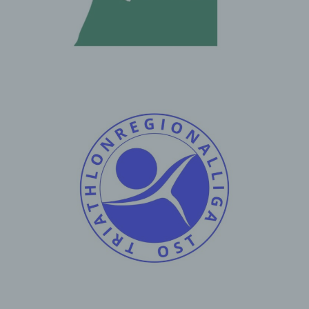
Auskunft über die zu seiner Person gespeicherten
personenbezogenen Daten und eine Kopie dieser Auskunft
zu erhalten. Ferner hat der Europäische Richtlinien- und
Verordnungsgeber der betroffenen Person Auskunft über
folgende Informationen zugestanden:
die Verarbeitungszwecke
die Kategorien personenbezogener Daten, die
verarbeitet werden
die Empfänger oder Kategorien von Empfängern,
gegenüber denen die personenbezogenen Daten
offengelegt worden sind oder noch offengelegt
werden, insbesondere bei Empfängern in Drittländern
oder bei internationalen Organisationen
falls möglich die geplante Dauer, für die die
personenbezogenen Daten gespeichert werden, oder,
falls dies nicht möglich ist, die Kriterien für die
Festlegung dieser Dauer
das Bestehen eines Rechts auf Berichtigung oder
Löschung der sie betreffenden personenbezogenen
Daten oder auf Einschränkung der Verarbeitung durch
den Verantwortlichen oder eines Widerspruchsrechts
gegen diese Verarbeitung
das Bestehen eines Beschwerderechts bei einer
Aufsichtsbehörde
wenn die personenbezogenen Daten nicht bei der