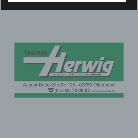
Verantwortlichen, damit sich dieser im Falle einer
Rechtsverletzung gegebenenfalls exkulpieren könnte. Es
erfolgt keine Weitergabe dieser erhobenen
personenbezogenen Daten an Dritte, sofern eine solche
Weitergabe nicht gesetzlich vorgeschrieben ist oder der
Rechtsverteidigung des für die Verarbeitung Verantwortlichen
dient.
Gravatar
Bei Kommentaren wird auf den Gravatar Service von
Auttomatic zurückgegriffen. Gravatar gleicht Ihre Email-
Adresse ab und bildet – sofern Sie dort registriert sind – Ihr
Avatar-Bild neben dem Kommentar ab. Sollten Sie nicht
registriert sein, wird kein Bild angezeigt. Zu beachten ist,
dass alle registrierten WordPress-User automatisch auch bei
Gravatar registriert sind. Details zu Gravatar:
https://de.gravatar.com
Routinemäßige Löschung und Sperrung von
personenbezogenen Daten
Der für die Verarbeitung Verantwortliche verarbeitet und
speichert personenbezogene Daten der betroffenen Person
nur für den Zeitraum, der zur Erreichung des
Speicherungszwecks erforderlich ist oder sofern dies durch
den Europäischen Richtlinien- und Verordnungsgeber oder
einen anderen Gesetzgeber in Gesetzen oder Vorschriften,