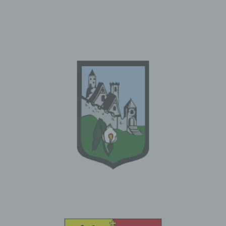
Die Verarbeitung ist unrechtmäßig, die betroffene
Person lehnt die Löschung der personenbezogenen
Daten ab und verlangt stattdessen die Einschränkung
der Nutzung der personenbezogenen Daten.
Der Verantwortliche benötigt die personenbezogenen
Daten für die Zwecke der Verarbeitung nicht länger, die
betroffene Person benötigt sie jedoch zur
Geltendmachung, Ausübung oder Verteidigung von
Rechtsansprüchen.
Die betroffene Person hat Widerspruch gegen die
Verarbeitung gem. Art. 21 Abs. 1 DS-GVO eingelegt
und es steht noch nicht fest, ob die berechtigten
Gründe des Verantwortlichen gegenüber denen der
betroffenen Person überwiegen.
Sofern eine der oben genannten Voraussetzungen
gegeben ist und eine betroffene Person die Einschränkung
von personenbezogenen Daten, die gespeichert sind,
verlangen möchte, kann sie sich hierzu jederzeit an einen
Mitarbeiter des für die Verarbeitung Verantwortlichen
wenden. Der Mitarbeiter wird die Einschränkung der
Verarbeitung veranlassen.
f) Recht auf Datenübertragbarkeit
Jede von der Verarbeitung personenbezogener Daten
betroffene Person hat das vom Europäischen Richtlinien-