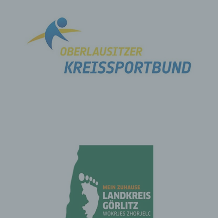
welchen der für die Verarbeitung Verantwortliche unterliegt,
vorgesehen wurde.
Entfällt der Speicherungszweck oder läuft eine vom
Europäischen Richtlinien- und Verordnungsgeber oder einem
anderen zuständigen Gesetzgeber vorgeschriebene
Speicherfrist ab, werden die personenbezogenen Daten
routinemäßig und entsprechend den gesetzlichen
Vorschriften gesperrt oder gelöscht.
Rechte der betroffenen Person
a) Recht auf Bestätigung
Jede betroffene Person hat das vom Europäischen
Richtlinien- und Verordnungsgeber eingeräumte Recht, von
dem für die Verarbeitung Verantwortlichen eine Bestätigung
darüber zu verlangen, ob sie betreffende
personenbezogene Daten verarbeitet werden. Möchte eine
betroffene Person dieses Bestätigungsrecht in Anspruch
nehmen, kann sie sich hierzu jederzeit an einen Mitarbeiter
des für die Verarbeitung Verantwortlichen wenden.
b) Recht auf Auskunft
Jede von der Verarbeitung personenbezogener Daten
betroffene Person hat das vom Europäischen Richtlinien-
und Verordnungsgeber gewährte Recht, jederzeit von dem
für die Verarbeitung Verantwortlichen unentgeltliche