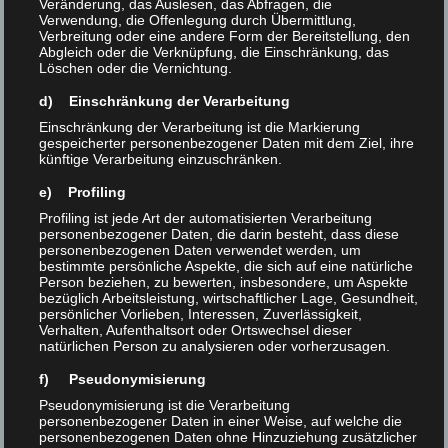
Veränderung, das Auslesen, das Abfragen, die
Verwendung, die Offenlegung durch Übermittlung,
Verbreitung oder eine andere Form der Bereitstellung, den
Abgleich oder die Verknüpfung, die Einschränkung, das
Löschen oder die Vernichtung.
WE DO CARE
d) Einschränkung der Verarbeitung
Einschränkung der Verarbeitung ist die Markierung
Sportveranstaltungen sind eine große Last für die
gespeicherter personenbezogener Daten mit dem Ziel, ihre
künftige Verarbeitung einzuschränken.
Umwelt. Unzählige Plastikbecher wander in den
Müll, Flyer werden ungelesen weggeworfen,
e) Profiling
Badekappen stapeln sich im Schrank. Wir bemühen
Profiling ist jede Art der automatisierten Verarbeitung
personenbezogener Daten, die darin besteht, dass diese
uns eine umweltverträgliche und nachhaltige
personenbezogenen Daten verwendet werden, um
Veranstaltung zu organisieren. Für die Badekappen
bestimmte persönliche Aspekte, die sich auf eine natürliche
Person beziehen, zu bewerten, insbesondere, um Aspekte
führen wir ein Pfandsystem ein. Wer seine
bezüglich Arbeitsleistung, wirtschaftlicher Lage, Gesundheit,
Badekappe als Andenken behalten möchte, der
persönlicher Vorlieben, Interessen, Zuverlässigkeit,
Verhalten, Aufenthaltsort oder Ortswechsel dieser
kann das gerne tun. Wenn du keine Verwendung
natürlichen Person zu analysieren oder vorherzusagen.
dafür hast, oder du keine 15. Badekappe brauchst
f) Pseudonymisierung
kannst du diese gegen den Pfandwert wieder
zurückgeben. Wir drucken nur sparsam Flyer und
Pseudonymisierung ist die Verarbeitung
personenbezogener Daten in einer Weise, auf welche die
verteilen diese nur dort, wo sie auch tatsächlich
personenbezogenen Daten ohne Hinzuziehung zusätzlicher