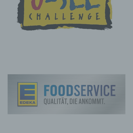
Berichtigung sie betreffender unrichtiger
personenbezogener Daten zu verlangen. Ferner steht der
betroffenen Person das Recht zu, unter Berücksichtigung
der Zwecke der Verarbeitung, die Vervollständigung
unvollständiger personenbezogener Daten — auch mittels
einer ergänzenden Erklärung — zu verlangen.
Möchte eine betroffene Person dieses Berichtigungsrecht in
Anspruch nehmen, kann sie sich hierzu jederzeit an einen
Mitarbeiter des für die Verarbeitung Verantwortlichen
wenden.
d) Recht auf Löschung (Recht auf Vergessen werden)
Jede von der Verarbeitung personenbezogener Daten
betroffene Person hat das vom Europäischen Richtlinien-
und Verordnungsgeber gewährte Recht, von dem
Verantwortlichen zu verlangen, dass die sie betreffenden
personenbezogenen Daten unverzüglich gelöscht werden,
sofern einer der folgenden Gründe zutrifft und soweit die
Verarbeitung nicht erforderlich ist:
Die personenbezogenen Daten wurden für solche
Zwecke erhoben oder auf sonstige Weise verarbeitet,
für welche sie nicht mehr notwendig sind.
Die betroffene Person widerruft ihre Einwilligung, auf
die sich die Verarbeitung gemäß Art. 6 Abs. 1
Buchstabe a DS-GVO oder Art. 9 Abs. 2 Buchstabe a