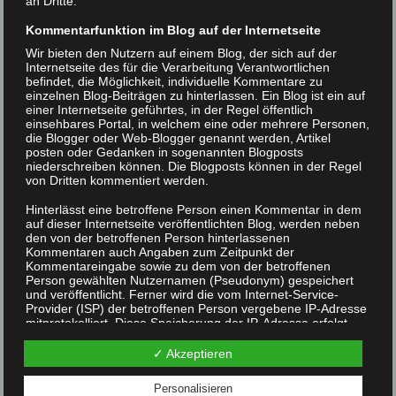
an Dritte.
Kommentarfunktion im Blog auf der Internetseite
Wir bieten den Nutzern auf einem Blog, der sich auf der
Internetseite des für die Verarbeitung Verantwortlichen
befindet, die Möglichkeit, individuelle Kommentare zu
einzelnen Blog-Beiträgen zu hinterlassen. Ein Blog ist ein auf
einer Internetseite geführtes, in der Regel öffentlich
einsehbares Portal, in welchem eine oder mehrere Personen,
die Blogger oder Web-Blogger genannt werden, Artikel
posten oder Gedanken in sogenannten Blogposts
niederschreiben können. Die Blogposts können in der Regel
von Dritten kommentiert werden.
Hinterlässt eine betroffene Person einen Kommentar in dem
auf dieser Internetseite veröffentlichten Blog, werden neben
den von der betroffenen Person hinterlassenen
Kommentaren auch Angaben zum Zeitpunkt der
Kommentareingabe sowie zu dem von der betroffenen
Person gewählten Nutzernamen (Pseudonym) gespeichert
und veröffentlicht. Ferner wird die vom Internet-Service-
Provider (ISP) der betroffenen Person vergebene IP-Adresse
mitprotokolliert. Diese Speicherung der IP-Adresse erfolgt
aus Sicherheitsgründen und für den Fall, dass die betroffene
Person durch einen abgegebenen Kommentar die Rechte
✓ Akzeptieren
Dritter verletzt oder rechtswidrige Inhalte postet. Die
Speicherung dieser personenbezogenen Daten erfolgt daher
Personalisieren
im eigenen Interesse des für die Verarbeitung