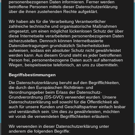
personenbezogenen Daten informieren. Ferner werden
betroffene Personen mittels dieser Datenschutzerklärung
über die ihnen zustehenden Rechte aufgeklärt.
Wir haben als für die Verarbeitung Verantwortlicher
zahlreiche technische und organisatorische Maßnahmen
13. JULI 2024
umgesetzt, um einen möglichst lückenlosen Schutz der über
diese Internetseite verarbeiteten personenbezogenen Daten
sicherzustellen. Dennoch können Internetbasierte
DER 15°SWIM'N'RUN & TRIATHLON HEISST J
Datenübertragungen grundsätzlich Sicherheitslücken
ETZT TRIATHLON FESTIVAL GÖRLITZ!
aufweisen, sodass ein absoluter Schutz nicht gewährleistet
werden kann. Aus diesem Grund steht es jeder betroffenen
Person frei, personenbezogene Daten auch auf alternativen
Wegen, beispielsweise telefonisch, an uns zu übermitteln.
AUSSCHREIBUNG
Begriffsbestimmungen
Die Datenschutzerklärung beruht auf den Begrifflichkeiten,
die durch den Europäischen Richtlinien- und
ANMELDUNG
Verordnungsgeber beim Erlass der Datenschutz-
Grundverordnung (DS-GVO) verwendet wurden. Unsere
Datenschutzerklärung soll sowohl für die Öffentlichkeit als
auch für unsere Kunden und Geschäftspartner einfach lesbar
und verständlich sein. Um dies zu gewährleisten, möchten
wir vorab die verwendeten Begrifflichkeiten erläutern.
Wir verwenden in dieser Datenschutzerklärung unter
anderem die folgenden Begriffe: